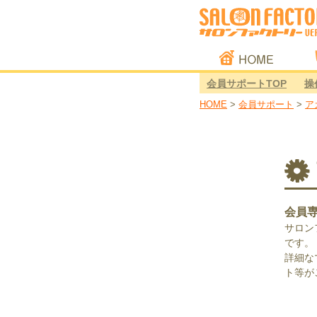
HOME
会員サポートTOP
操
HOME
>
会員サポート
>
ア
会員
サロン
です。
詳細な
ト等が