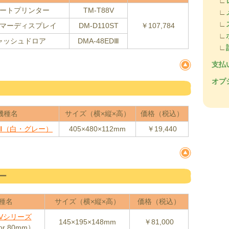
∟
ートプリンター
TM-T88V
∟
∟
マーディスプレイ
DM-D110ST
￥107,784
∟
ャッシュドロア
DMA-48EDⅢ
∟
支払
オプ
機種名
サイズ（横×縦×高）
価格（税込）
EDⅢ（白・グレー）
405×480×112mm
￥19,440
ー
種名
サイズ（横×縦×高）
価格（税込）
8Vシリーズ
145×195×148mm
￥81,000
or 80mm）