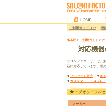
HOME
ご利用ガイドTOP
機
HOME
>
ご利用ガイド
>
オ
対応機器
サロンファクトリーは、多
器に対応しています。販
▼
フルセット販売
｜▼
キ
▼
カスタマーディスプレ
イチオシ！フルセ
メーカー