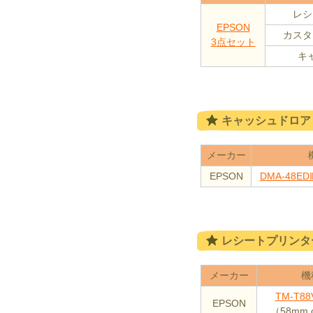
レシ
EPSON
カスタ
3点セット
キ
キャッシュドロア
メーカー
EPSON
DMA-48
レシートプリンタ
メーカー
機
TM-T8
EPSON
（58mm 