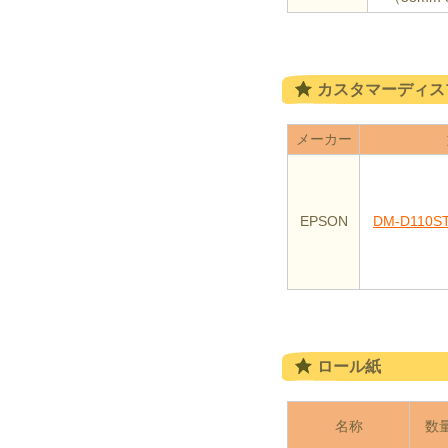
カスタマーディス
メーカー
EPSON
DM-D110
ロール紙
名称
数