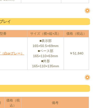
プレイ
型番
サイズ（横×縦×高）
価格（税込）
■表示部
165×50.5×69mm
■ベース部
ST（白orグレー）
￥51,840
165×110×63mm
■外形
165×110×135mm
価格（税
量
備考
込）