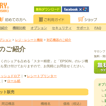
初めての方へ
ご利用ガイド
ショップ
能紹介
機能比較
オプション
セキュリティ
サポート
FAQ
プション
>
レジ・レシート機能
>
対応機器のご紹介
のご紹介
サロンフ
無料・簡
くのシェアを占める「スター精密」と「EPSON」のレジ機
売も受け付けておりますので、お気軽にお問合せください。
ャッシュドロア
｜▼
レシートプリンター
イ
｜▼
ロール紙
オプ
∟
ット販売
∟
∟
周辺機器
機種名
価格（税込）