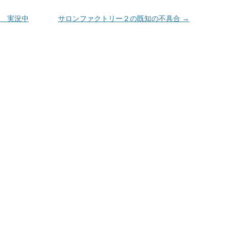
 実況中
サロンファクトリー２の既知の不具合
→