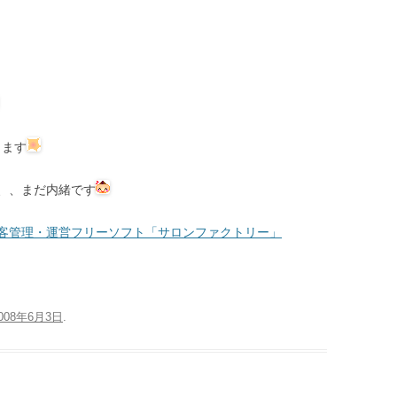
ります
、、まだ内緒です
客管理・運営フリーソフト「サロンファクトリー」
008年6月3日
.