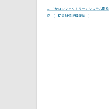
Post navigation
←
「サロンファクトリー」システム開発
継 [ 従業員管理機能編 ]